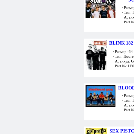
· Размер
· Тип: 
· Артик
· Part №
BLINK 182 
· Размер: 64 
· Тип: Посте
· Артикул: 
· Part №: LP
BLOOD
· Размер
· Тип: 
· Артик
· Part №
SEX PISTOL