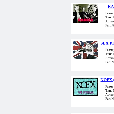
RA
· Размер
· Тип: 
· Артик
· Part №
SEX PI
· Размер
· Тип: 
· Артик
· Part №
NOFX (
· Размер
· Тип: 
· Артик
· Part №