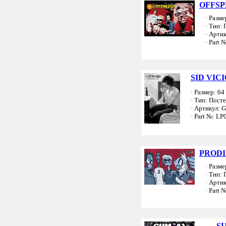
OFFSPR
· Размер
· Тип: 
· Артик
· Part №
SID VIC
· Размер: 64 
· Тип: Пост
· Артикул: 
· Part №: LP
PRODIG
· Размер
· Тип: 
· Артик
· Part №
SU