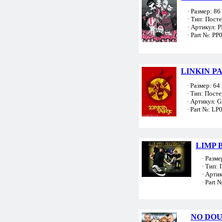
· Размер: 86 
· Тип: Пост
· Артикул: 
· Part №: PP
LINKIN PA
· Размер: 64 
· Тип: Посте
· Артикул: 
· Part №: LP
LIMP B
· Размер
· Тип: 
· Артик
· Part №
NO DO