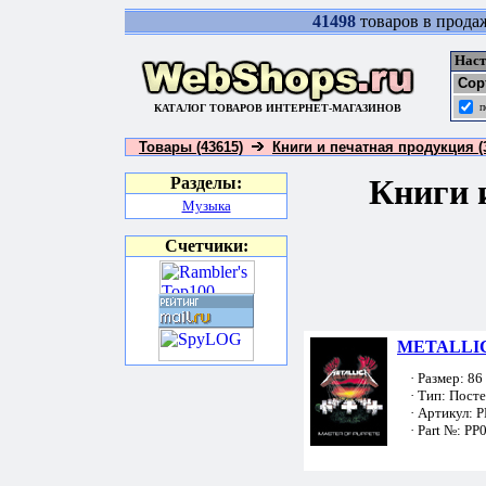
41498
товаров в прода
Наст
Сор
п
КАТАЛОГ ТОВАРОВ ИНТЕРНЕТ-МАГАЗИНОВ
Товары (43615)
Книги и печатная продукция (
Книги 
Разделы:
Музыка
Счетчики:
METALLICA
· Размер: 86 
· Тип: Пост
· Артикул: 
· Part №: PP