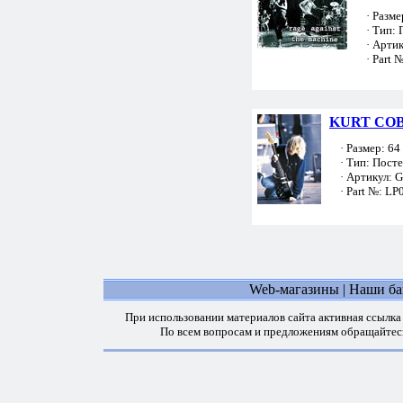
· Размер
· Тип: 
· Артик
· Part №
KURT COB
· Размер: 64 
· Тип: Пост
· Артикул: 
· Part №: LP
Web-магазины
|
Наши б
При использовании материалов сайта активная ссылка
По всем вопросам и предложениям обращайтес