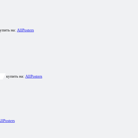
упить на:
AllPosters
купить на:
AllPosters
llPosters