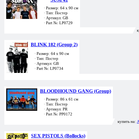
· Размер: 64 х 90 см
· Тип: Постер
· Артикул: GB
· Part №: LP0729
к
BLINK 182 (Group 2)
· Размер: 64 х 90 см
· Тип: Постер
· Артикул: GB
· Part №: LP0734
BLOODHOUND GANG (Group)
· Размер: 86 х 61 см
· Тип: Постер
· Артикул: PR
· Part №: PP0172
купить на:
A
SEX PISTOLS (Bollocks)