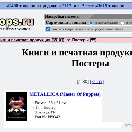
41498
товаров в продаже и
2117
нет. Всего:
43615
товаров.
Настройки системы
Сортировать товары
по дате добавления
в ал
помещать товары, которых нет в продаже в конец списка
ТЕРНЕТ-МАГАЗИНОВ
иги и печатная продукция (35103)
Постеры (55)
Книги и печатная проду
Постеры
[1-30]
[31-55]
METALLICA (Master Of Puppets)
· Размер: 86 х 61 см
· Тип: Постер
· Артикул: PR
· Part №: PP0342
купи