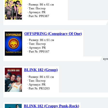
· Размер: 86 х 61 см
· Тип: Постер
· Артикул: PR
· Part №: PP0387
OFFSPRING (Conspiracy Of One)
· Размер: 86 х 61 см
· Тип: Постер
· Артикул: PR
· Part №: PP0167
куп
BLINK 182 (Group)
· Размер: 86 х 61 см
· Тип: Постер
· Артикул: PR
· Part №: PR3203
BLINK 182 (Crappy Punk-Rock)