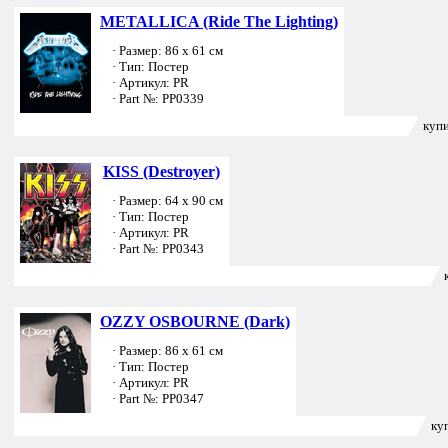
METALLICA (Ride The Lighting)
· Размер: 86 х 61 см
· Тип: Постер
· Артикул: PR
· Part №: PP0339
купи
KISS (Destroyer)
· Размер: 64 х 90 см
· Тип: Постер
· Артикул: PR
· Part №: PP0343
OZZY OSBOURNE (Dark)
· Размер: 86 х 61 см
· Тип: Постер
· Артикул: PR
· Part №: PP0347
ку