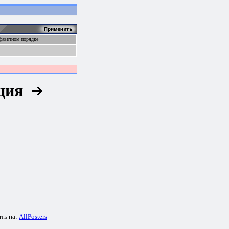
фавитном порядке
кция
ть на:
AllPosters