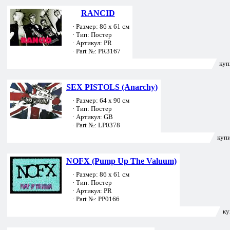
RANCID
· Размер: 86 х 61 см
· Тип: Постер
· Артикул: PR
· Part №: PR3167
куп
SEX PISTOLS (Anarchy)
· Размер: 64 х 90 см
· Тип: Постер
· Артикул: GB
· Part №: LP0378
купи
NOFX (Pump Up The Valuum)
· Размер: 86 х 61 см
· Тип: Постер
· Артикул: PR
· Part №: PP0166
ку