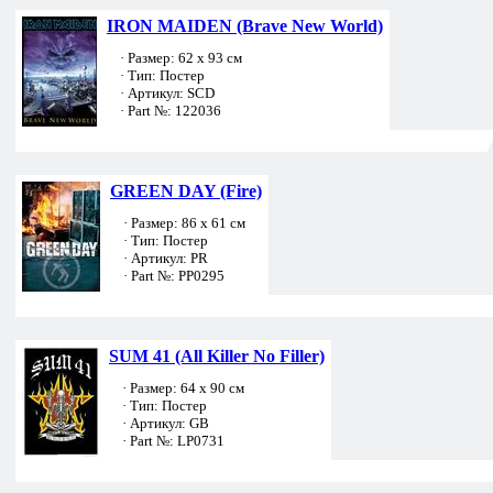
IRON MAIDEN (Brave New World)
· Размер: 62 х 93 см
· Тип: Постер
· Артикул: SCD
· Part №: 122036
GREEN DAY (Fire)
· Размер: 86 х 61 см
· Тип: Постер
· Артикул: PR
· Part №: PP0295
SUM 41 (All Killer No Filler)
· Размер: 64 х 90 см
· Тип: Постер
· Артикул: GB
· Part №: LP0731