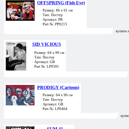
OFFSPRING (Fish Eye)
· Размер: 86 х 61 см
· Тип: Постер
· Артикул: PR
· Part №: PP0215
купить 
SID VICIOUS
· Размер: 64 х 90 см
· Тип: Постер
· Артикул: GB
· Part №: LP0591
PRODIGY (Cartoon)
· Размер: 64 х 90 см
· Тип: Постер
· Артикул: GB
· Part №: LP0464
купи
SUM 41