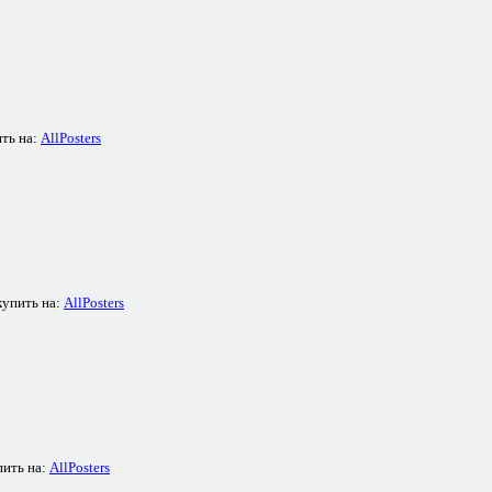
ть на:
AllPosters
купить на:
AllPosters
пить на:
AllPosters