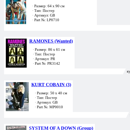
· Размер: 64 х 90 см
· Тип: Постер
· Артикул: GB
· Part №: LP0710
RAMONES (Wanted)
· Размер: 86 х 61 см
· Тип: Постер
· Артикул: PR
· Part №: PR3142
к
KURT COBAIN (3)
· Размер: 50 х 40 см
· Тип: Постер
· Артикул: GB
· Part №: MP0010
SYSTEM OF A DOWN (Group)