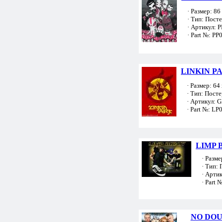
· Размер: 86 
· Тип: Пост
· Артикул: 
· Part №: PP
LINKIN PA
· Размер: 64 
· Тип: Посте
· Артикул: 
· Part №: LP
LIMP B
· Размер
· Тип: 
· Артик
· Part №
NO DO