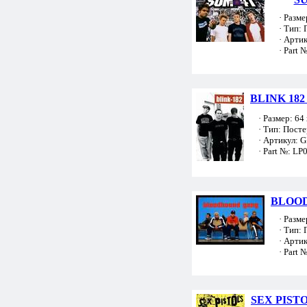
· Размер
· Тип: 
· Артик
· Part №
BLINK 182 
· Размер: 64 
· Тип: Посте
· Артикул: 
· Part №: LP
BLOOD
· Размер
· Тип: 
· Артик
· Part №
SEX PISTOL