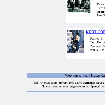
· Размер
· Тип: 
· Артик
· Part №
KURT COB
· Размер: 64 
· Тип: Пост
· Артикул: 
· Part №: LP
Web-магазины
|
Наши б
При использовании материалов сайта активная ссылка
По всем вопросам и предложениям обращайтес