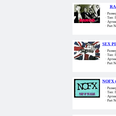
RA
· Размер
· Тип: 
· Артик
· Part №
SEX PI
· Размер
· Тип: 
· Артик
· Part №
NOFX (
· Размер
· Тип: 
· Артик
· Part №