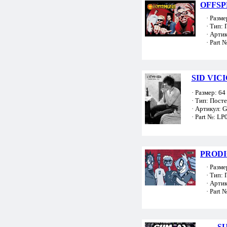
OFFSPR
· Размер
· Тип: 
· Артик
· Part №
SID VIC
· Размер: 64 
· Тип: Пост
· Артикул: 
· Part №: LP
PRODIG
· Размер
· Тип: 
· Артик
· Part №
SU