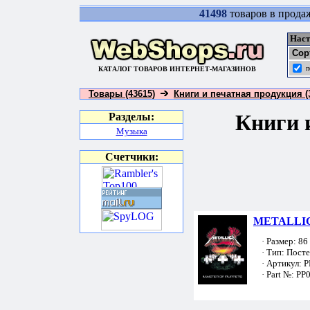
41498
товаров в прода
Наст
Сор
п
КАТАЛОГ ТОВАРОВ ИНТЕРНЕТ-МАГАЗИНОВ
Товары (43615)
Книги и печатная продукция (
Книги 
Разделы:
Музыка
Счетчики:
METALLICA
· Размер: 86 
· Тип: Пост
· Артикул: 
· Part №: PP